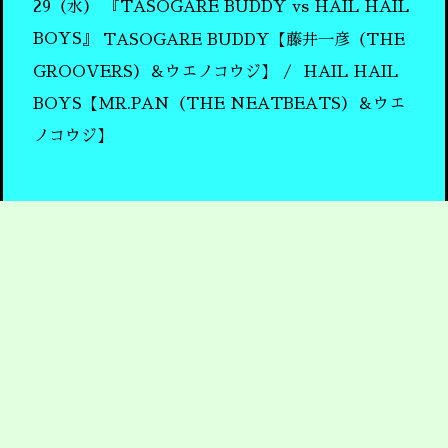
29（水）
『TASOGARE BUDDY vs HAIL HAIL
BOYS』
TASOGARE BUDDY【藤井一彦（THE
GROOVERS）＆ウエノコウジ】
HAIL HAIL
BOYS【MR.PAN（THE NEATBEATS）＆ウエ
ノコウジ】