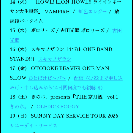
14（火）
「HOWL! LION HOWL!! ライオンネー
サン大生誕祭」
VAMPIRE!
虹色エレジー
放
課後バータイム
15（水）
ポロリーズ / 古田光郷
ポロリーズ
古田
光郷
16（木）
スキマノザラシ「117th ONE BAND
STAND!!」
スキマノザラシ
17（金）
OTOBOKE BEAVER ONE MAN
SHOW
おとぼけビ〜バ〜
配信（4/22まで申し込
み可・申し込みから14日間何度でも視聴可）
18（土）
きのホ。presents「THE 京月観」vol.1
きのホ。
OLEDICKFOGGY
19（日）
SUNNY DAY SERVICE TOUR 2026
サニーデイ・サービス