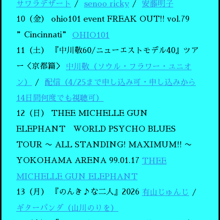
サワラデザート
senoo ricky
安藤明子
10（金）
ohio101 event FREAK OUT!! vol.79
”Cincinnati”
OHIO101
11（土）
『中川敬60/ニューエストモデル40』ツア
ー＜京都篇＞
中川敬（ソウル・フラワー・ユニオ
ン）
配信（4/25まで申し込み可・申し込みから
14日間何度でも視聴可）
12（日）
THEE MICHELLE GUN
ELEPHANT WORLD PSYCHO BLUES
TOUR 〜 ALL STANDING! MAXIMUM!! 〜
YOKOHAMA ARENA 99.01.17
THEE
MICHELLE GUN ELEPHANT
13（月）
『のんき♪な二人』2026
有山じゅんじ
ギターパンダ（山川のりを）