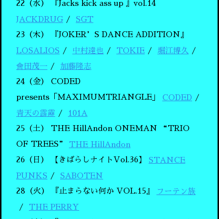
22（水）
『Jacks kick ass up 』vol.14
JACKDRUG
SGT
23（木）
『JOKER’S DANCE ADDITION』
LOSALIOS
中村達也
TOKIE
堀江博久
會田茂一
加藤隆志
24（金）
CODED
presents「MAXIMUMTRIANGLE」
CODED
青天の霹靂
101A
25（土）
THE HillAndon ONEMAN “TRIO
OF TREES”
THE HillAndon
26（日）
【きばらしナイトVol.36】
STANCE
PUNKS
SABOTEN
28（火）
『止まらない何か VOL.15』
フーテン族
THE PERRY