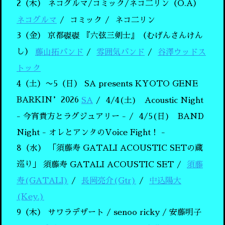
2（木）
ネコグルマ/コミック/ネコ二リン（O.A）
ネコグルマ
コミック
ネコ二リン
3（金）
京都磔磔 『六弦三剣士』（むげんさんけん
し）
藤山拓バンド
雰囲気バンド
谷澤ウッドス
トック
4（土）〜5（日）
SA presents KYOTO GENE
BARKIN’2026
SA
4/4(土) Acoustic Night
- 今宵貴方とラグジュアリー -
4/5(日) BAND
Night - オレとアンタのVoice Fight！ -
8（水）
「須藤寿 GATALI ACOUSTIC SETの蔵
巡り」
須藤寿 GATALI ACOUSTIC SET
須藤
寿(GATALI)
長岡亮介(Gtr)
中込陽大
(Key.)
9（木）
サワラデザート / senoo ricky / 安藤明子